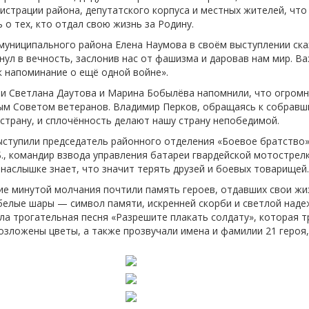
истрации района, депутатского корпуса и местных жителей, что
-об
 о тех, кто отдал свою жизнь за Родину.
муниципального района Елена Наумова в своём выступлении ска
гнул в вечность, заслонив нас от фашизма и даровав нам мир. В
к напоминание о ещё одной войне».
и Светлана Даутова и Марина Бобылёва напомнили, что огромн
м Советом ветеранов. Владимир Перков, обращаясь к собравшим
трану, и сплочённость делают нашу страну непобедимой.
ступили председатель районного отделения «Боевое братство»
., командир взвода управления батареи гвардейской мотострел
онаслышке знает, что значит терять друзей и боевых товарищей.
е минутой молчания почтили память героев, отдавших свои жи
белые шары — символ памяти, искренней скорби и светлой наде
ла трогательная песня «Разрешите плакать солдату», которая т
зложены цветы, а также прозвучали имена и фамилии 21 героя,