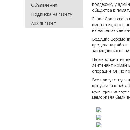
поддержку у админ
Объявления
общества в память
Подписка на газету
Глава Советского 
Архив газет
имена тех, кто ша
на нашей земле ка
Ведущие церемони
проделана районны
защищавших нашу с
На мероприятии вы
лейтенант Роман Б
операции. Он не п
Все присутствующи
выпустили в небо 
культуры прозвуча
мемориала были во