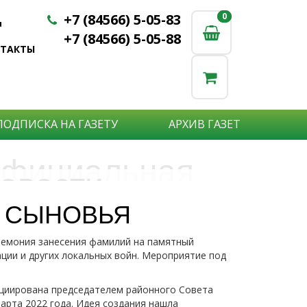
+7 (84566) 5-05-83
0
0
u
+7 (84566) 5-05-88
НТАКТЫ
ПОДПИСКА НА ГАЗЕТУ
АРХИВ ГАЗЕТ
фициальная
овости
бъявления
нформация
Ё СЫНОВЬЯ
е актуальные новости:
еремония занесения фамилий на памятный
те что бы о Вас узнали?
исшествия,
ции и других локальных войн. Мероприятие под
стной практике или деятельности
ытия района,
сударственных организаций?
рта,
Подробнее
то закажите объявление.
ициирована председателем районного Совета
а науки,
арта 2022 года. Идея создания нашла
дицины,