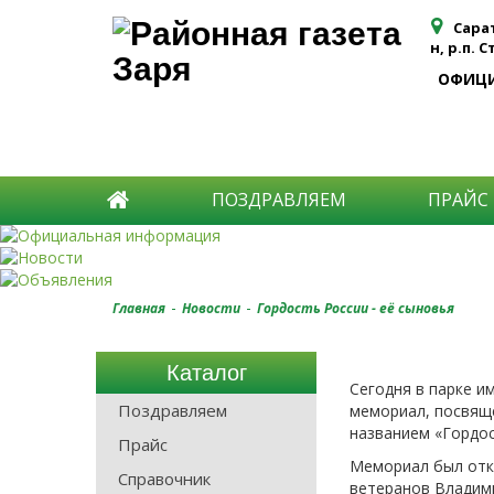
Сара
н, р.п. 
ОФИЦ
ПОЗДРАВЛЯЕМ
ПРАЙС
-
-
Главная
Новости
Гордость России - её сыновья
Каталог
Сегодня в парке и
Поздравляем
мемориал, посвящё
названием «Гордос
Прайс
Мемориал был отк
Справочник
ветеранов Владими