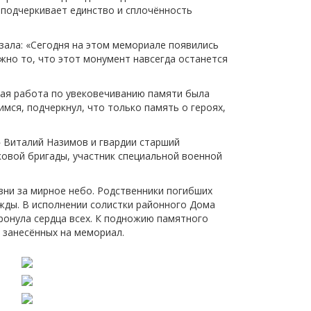
 подчеркивает единство и сплочённость
щества
Подробнее
зала: «Сегодня на этом мемориале появились
Подробнее
ажно то, что этот монумент навсегда останется
ая работа по увековечиванию памяти была
ся, подчеркнул, что только память о героях,
 Виталий Назимов и гвардии старший
ковой бригады, участник специальной военной
зни за мирное небо. Родственники погибших
жды. В исполнении солистки районного Дома
ронула сердца всех. К подножию памятного
 занесённых на мемориал.