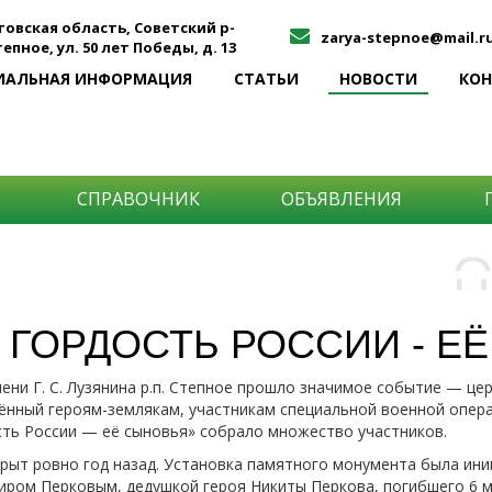
товская область, Советский р-
zarya-stepnoe@mail.r
Степное, ул. 50 лет Победы, д. 13
ИАЛЬНАЯ ИНФОРМАЦИЯ
СТАТЬИ
НОВОСТИ
КО
СПРАВОЧНИК
ОБЪЯВЛЕНИЯ
О
Н
О
и
ГОРДОСТЬ РОССИИ - Е
Самы
мени Г. С. Лузянина р.п. Степное прошло значимое событие — ц
Хоти
-про
нный героям-землякам, участникам специальной военной опера
О ча
-соб
ть России — её сыновья» собрало множество участников.
него
-спо
Прос
рыт ровно год назад. Установка памятного монумента была ин
-мир
ром Перковым, дедушкой героя Никиты Перкова, погибшего 6 м
-ме