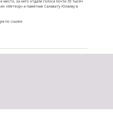
 место, за него отдали голоса почти 30 тысяч
щества
Подробнее
ьях «Метеор» и памятник Салавату Юлаеву в
Подробнее
ря по ссылке