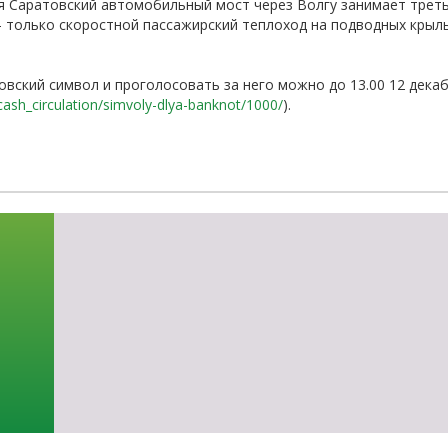
 Саратовский автомобильный мост через Волгу занимает третье
-об
– только скоростной пассажирский теплоход на подводных крыл
вский символ и проголосовать за него можно до 13.00 12 декаб
cash_circulation/simvoly-dlya-banknot/1000/
).