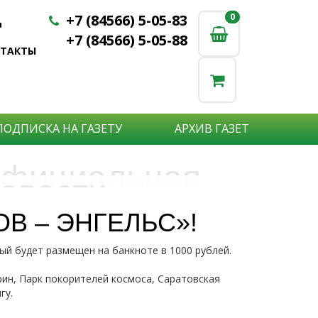
+7 (84566) 5-05-83
0
0
u
+7 (84566) 5-05-88
НТАКТЫ
ПОДПИСКА НА ГАЗЕТУ
АРХИВ ГАЗЕТ
фициальная
овости
бъявления
нформация
В – ЭНГЕЛЬС»!
е актуальные новости:
ый будет размещен на банкноте в 1000 рублей.
те что бы о Вас узнали?
исшествия,
стной практике или деятельности
ытия района,
ин, Парк покорителей космоса, Саратовская
сударственных организаций?
рта,
Подробнее
гу.
то закажите объявление.
а науки,
дицины,