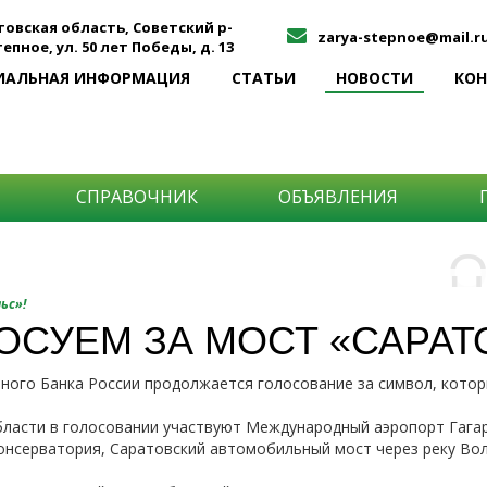
товская область, Советский р-
zarya-stepnoe@mail.r
Степное, ул. 50 лет Победы, д. 13
ИАЛЬНАЯ ИНФОРМАЦИЯ
СТАТЬИ
НОВОСТИ
КО
СПРАВОЧНИК
ОБЪЯВЛЕНИЯ
О
Н
О
ьс»!
и
ОСУЕМ ЗА МОСТ «САРАТО
Самы
ного Банка России продолжается голосование за символ, котор
Хоти
-про
О ча
-соб
ласти в голосовании участвуют Международный аэропорт Гагар
него
-спо
онсерватория, Саратовский автомобильный мост через реку Вол
Прос
-мир
-ме