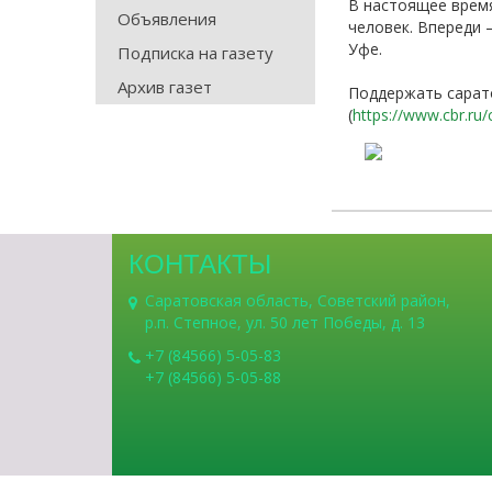
В настоящее время
Объявления
человек. Впереди 
Уфе.
Подписка на газету
Архив газет
Поддержать сарато
(
https://www.cbr.ru/
КОНТАКТЫ
Саратовская область, Советский район,
р.п. Степное, ул. 50 лет Победы, д. 13
+7 (84566) 5-05-83
+7 (84566) 5-05-88