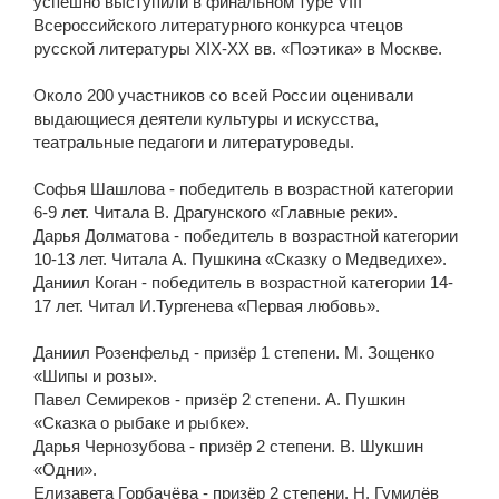
успешно выступили в финальном туре VIII
Всероссийского литературного конкурса чтецов
русской литературы XIX-XX вв. «Поэтика» в Москве.
Около 200 участников со всей России оценивали
выдающиеся деятели культуры и искусства,
театральные педагоги и литературоведы.
Софья Шашлова - победитель в возрастной категории
6-9 лет. Читала В. Драгунского «Главные реки».
Дарья Долматова - победитель в возрастной категории
10-13 лет. Читала А. Пушкина «Сказку о Медведихе».
Даниил Коган - победитель в возрастной категории 14-
17 лет. Читал И.Тургенева «Первая любовь».
Даниил Розенфельд - призёр 1 степени. М. Зощенко
«Шипы и розы».
Павел Семиреков - призёр 2 степени. А. Пушкин
«Сказка о рыбаке и рыбке».
Дарья Чернозубова - призёр 2 степени. В. Шукшин
«Одни».
Елизавета Горбачёва - призёр 2 степени. Н. Гумилёв