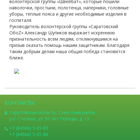
волонтёрской группы «ШвейБат», которые пошили
наволочки, простыни, полотенца, наперники, головные
уборы, тёплые пояса и другие необходимые изделия в
госпиталя.
Руководитель волонтёрской группы «Саратовский
ОбоZ» Александр Шупиков выражает искреннюю
признательность всем людям, откликнувшимся на
призыв оказать помощь нашим защитникам. Благодаря
таким добрым делам наша общая победа становится
ближе.
КОНТАКТЫ
Саратовская область, Советский район,
р.п. Степное, ул. 50 лет Победы, д. 13
+7 (84566) 5-05-83
+7 (84566) 5-05-88