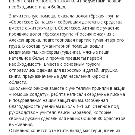
волонтёры полностью заполнили предметами первой
необходимости для бойцов.
Значительную помощь оказала волонтёрская группа
«Советское Zа наших», собравшая денежные средства,
вместе с жителями р.п. Советское. Активное участие
проявила волонтёрская группа «Россияночка» из с.
Александровка, подготовившая партию гуманитарного
груза. В состав гуманитарной помощи вошли
медикаменты, консервы (тушёнка), мясные каши,
нательное бельё и прочие предметы первой
необходимости. Вместе с основным грузом
отправились одежда для взрослых и детей, игрушки,
книги, предназначенные для населения Курской
области.
Школьники района вместе с учителями приняли в акции
«Помощь солдату», ребята написали сердечные письма
и поздравления нашим защитникам. Особенная
благодарность ученикам школы №1 р.п. Степное под
руководством учителя Раисы Бараевой, которые
своими руками сделали для наших бойцов 80 браслетов
выживания.
Отдельно хочется отметить вклад мастериц-швей из