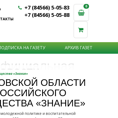
+7 (84566) 5-05-83
0
0
u
+7 (84566) 5-05-88
НТАКТЫ
ПОДПИСКА НА ГАЗЕТУ
АРХИВ ГАЗЕТ
фициальная
овости
бъявления
бщества «Знание»
нформация
ТОВСКОЙ ОБЛАСТИ
е актуальные новости:
РОССИЙСКОГО
те что бы о Вас узнали?
исшествия,
стной практике или деятельности
ытия района,
ЩЕСТВА «ЗНАНИЕ»
сударственных организаций?
рта,
Подробнее
то закажите объявление.
а науки,
о молодежной политике и воспитательной
дицины,