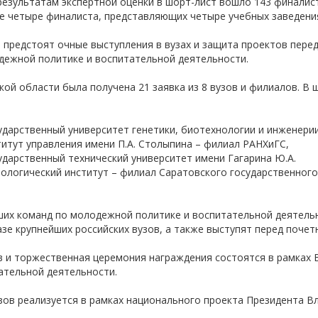
результатам экспертной оценки в шорт-лист вошло 143 финалист
-об
ле четыре финалиста, представляющих четыре учебных заведени
 предстоят очные выступления в вузах и защита проектов пере
дежной политике и воспитательной деятельности.
кой области была получена 21 заявка из 8 вузов и филиалов. В
ударственный университет генетики, биотехнологии и инженери
итут управления имени П.А. Столыпина – филиал РАНХиГС,
ударственный технический университет имени Гагарина Ю.А.
нологический институт – филиал Саратовского государственного
ших команд по молодежной политике и воспитательной деятель
азе крупнейших российских вузов, а также выступят перед поче
 и торжественная церемония награждения состоятся в рамках 
ательной деятельности.
зов реализуется в рамках национального проекта Президента В