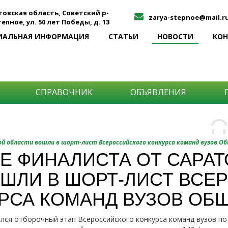
товская область, Советский р-
zarya-stepnoe@mail.r
Степное, ул. 50 лет Победы, д. 13
ИАЛЬНАЯ ИНФОРМАЦИЯ
СТАТЬИ
НОВОСТИ
КО
СПРАВОЧНИК
ОБЪЯВЛЕНИЯ
О
Н
О
 области вошли в шорт-лист Всероссийского конкурса команд вузов О
и
Е ФИНАЛИСТА ОТ САРА
Самы
ШЛИ В ШОРТ-ЛИСТ ВСЕ
Хоти
-про
О ча
-соб
РСА КОМАНД ВУЗОВ ОБ
него
-спо
Прос
-мир
лся отборочный этап Всероссийского конкурса команд вузов п
-ме