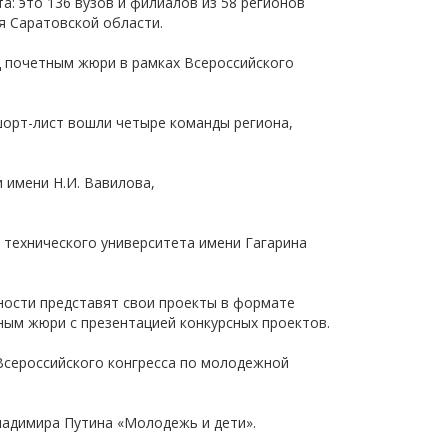
а: это 136 вузов и филиалов из 58 регионов
щества
я Саратовской области.
Подробнее
д почетным жюри в рамках Всероссийского
Подробнее
 шорт-лист вошли четыре команды региона,
и имени Н.И. Вавилова,
 технического университета имени Гагарина
ности представят свои проекты в формате
тным жюри с презентацией конкурсных проектов.
Всероссийского конгресса по молодежной
ладимира Путина «Молодежь и дети».