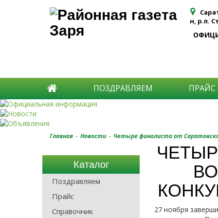
Сара
н, р.п. 
ОФИЦ
ПОЗДРАВЛЯЕМ
ПРАЙС
-
-
Главная
Новости
Четыре финалиста от Саратовской
ЧЕТЫР
Каталог
ВО
Поздравляем
КОНКУ
Прайс
27 ноября заверши
Справочник