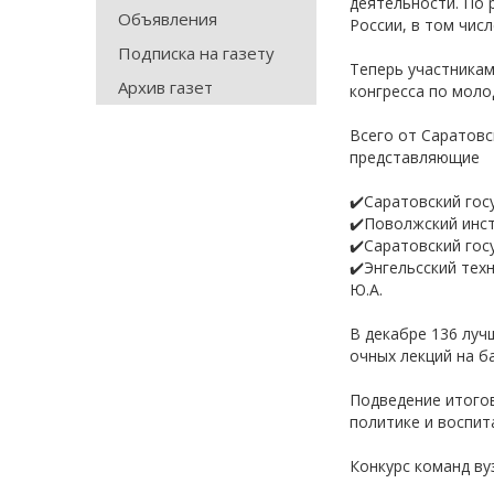
деятельности. По 
Объявления
России, в том чис
Подписка на газету
Теперь участникам
Архив газет
конгресса по моло
Всего от Саратовс
представляющие
✔️Саратовский гос
✔️Поволжский инст
✔️Саратовский гос
✔️Энгельсский тех
Ю.А.
В декабре 136 луч
очных лекций на б
Подведение итогов
политике и воспит
Конкурс команд ву