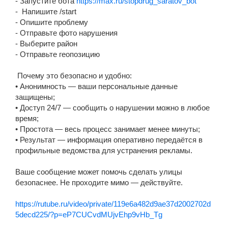
- Запустите бота
https://max.ru/stopdrug_saratov_bot
- Напишите /start
- Опишите проблему
- Отправьте фото нарушения
- Выберите район
- Отправьте геопозицию
Почему это безопасно и удобно:
• Анонимность — ваши персональные данные
защищены;
• Доступ 24/7 — сообщить о нарушении можно в любое
время;
• Простота — весь процесс занимает менее минуты;
• Результат — информация оперативно передаётся в
профильные ведомства для устранения рекламы.
Ваше сообщение может помочь сделать улицы
безопаснее. Не проходите мимо — действуйте.
https://rutube.ru/video/private/119e6a482d9ae37d2002702d
5decd225/?p=eP7CUCvdMUjvEhp9vHb_Tg