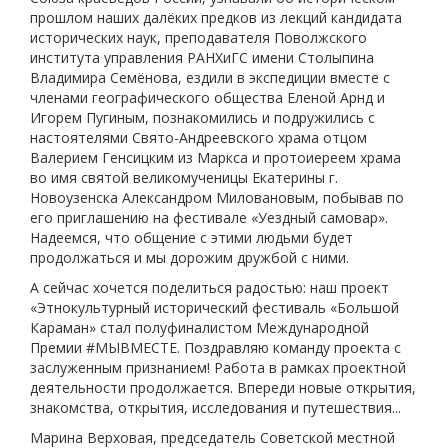
прошлом наших далёких предков из лекций кандидата
исторических наук, преподавателя Поволжского
института управления РАНХиГС имени Столыпина
Владимира Семёнова, ездили в экспедиции вместе с
членами географического общества Еленой Арнд и
Игорем Пугиным, познакомились и подружились с
настоятелями Свято-Андреевского храма отцом
Валерием Генсицким из Маркса и протоиереем храма
во имя святой великомученицы Екатерины г.
Новоузенска Александром Миловановым, побывав по
его приглашению на фестивале «Уездный самовар».
Надеемся, что общение с этими людьми будет
продолжаться и мы дорожим дружбой с ними.
А сейчас хочется поделиться радостью: наш проект
«Этнокультурный исторический фестиваль «Большой
Караман» стал полуфиналистом Международной
Премии #МЫВМЕСТЕ. Поздравляю команду проекта с
заслуженным признанием! Работа в рамках проектной
деятельности продолжается. Впереди новые открытия,
знакомства, открытия, исследования и путешествия...
Марина Верховая, председатель Советской местной