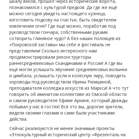
шкалу веков, прошёл через исторические ворота,
познакомился с культурой предков. Да где же ещё
можно сегодня увидеть настоящего кузнеца,
изготовить подкову на счастье, быть свидетелем
извлечения огня? Где ещё можно, поработав под
руководством гончара, собственными руками
сотворить глиняное чудо? А без наших половцев из
«Покровской заставы» мы себе и фестиваль не
представляем! Сколько интересного нам
продемонстрировали реконструкторы
раннесредневековых Скандинавии и России! А где вы
ещё могли услышать звучание средневековых волынки
и цимбала, услышать гусли и колёсную лиру, поводить
хороводы под руководством Ирины Рюмшиной,
преподавателя колледжа искусств из Маркса! А что тут
говорить об именитом коллективе из Омской области
и самом руководителе Ефиме Аркине, который дважды
побывал у нас в гостях! Всё это вы, дорогие зрители,
видели своими глазами и сами были участниками
действа.
Сейчас реализуются не менее значимые проекты
«Этнокультурный исторический центр «Фрезенталь на