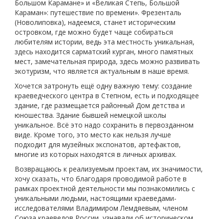
Большом Карамане» и «Великая Степь, Большой
Караман»: путешествие по времени». Фрезенталь
(Новолиповка), надеемся, станет историческим
островком, где можно будет чаще собираться
любителям истории, ведь эта местность уникальная,
здесь находится сарматский курган, много памятных
мест, замечательная природа, здесь можно развивать
экотуризм, что является актуальным в наше время.
Хочется затронуть ещё одну важную тему: создание
краеведческого центра в Степном, есть и подходящее
здание, где размещается районный Дом детства и
юношества. Здание бывшей немецкой школы
уникальное. Всё это надо сохранить в первозданном
виде. Кроме того, это место как нельзя лучше
подходит для музейных экспонатов, артефактов,
многие из которых находятся в личных архивах.
Возвращаюсь к реализуемым проектам, их значимости,
хочу сказать, что благодаря проводимой работе в
рамках проектной деятельности мы познакомились с
уникальными людьми, настоящими краеведами-
исследователями Владимиром Лемдяевым, членом
Союза краеведов России, узнавали об историческом