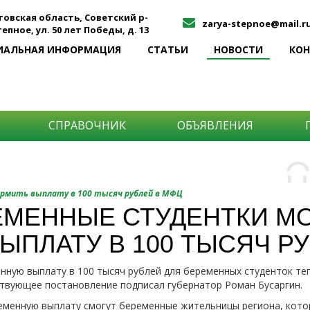
товская область, Советский р-
zarya-stepnoe@mail.r
Степное, ул. 50 лет Победы, д. 13
ИАЛЬНАЯ ИНФОРМАЦИЯ
СТАТЬИ
НОВОСТИ
КО
СПРАВОЧНИК
ОБЪЯВЛЕНИЯ
О
Н
О
рмить выплату в 100 тысяч рублей в МФЦ
и
ЕМЕННЫЕ СТУДЕНТКИ М
Самы
ЫПЛАТУ В 100 ТЫСЯЧ Р
Хоти
-про
О ча
-соб
нную выплату в 100 тысяч рублей для беременных студенток т
него
-спо
твующее постановление подписал губернатор Роман Бусаргин.
Прос
-мир
еменную выплату смогут беременные жительницы региона, кото
-ме