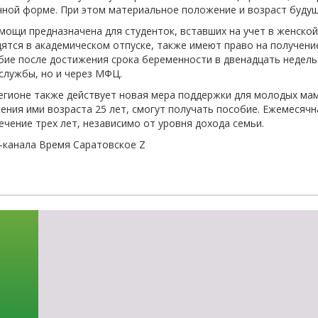
чной форме. При этом материальное положение и возраст буду
-об
мощи предназначена для студенток, вставших на учет в женской 
дятся в академическом отпуске, также имеют право на получен
бие после достижения срока беременности в двенадцать недел
службы, но и через МФЦ.
егионе также действует новая мера поддержки для молодых мам
ения ими возраста 25 лет, смогут получать пособие. Ежемесячн
ечение трех лет, независимо от уровня дохода семьи.
-канала Время Саратовское Z