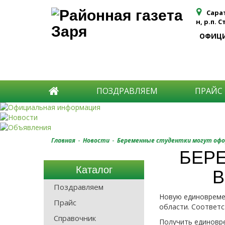
Сара
н, р.п. 
ОФИЦ
ПОЗДРАВЛЯЕМ
ПРАЙС
-
-
Главная
Новости
Беременные студентки могут офо
БЕР
Каталог
В
Поздравляем
Новую единовреме
Прайс
области. Соответс
Справочник
Получить единовр