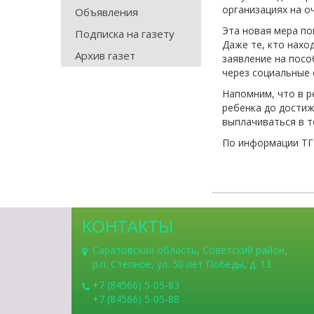
организациях на о
Объявления
Эта новая мера по
Подписка на газету
Даже те, кто нахо
Архив газет
заявление на посо
через социальные 
Напомним, что в р
ребенка до достиж
выплачиваться в т
По информации ТГ
КОНТАКТЫ
Саратовская область, Советский район,
р.п. Степное, ул. 50 лет Победы, д. 13
+7 (84566) 5-05-83
+7 (84566) 5-05-88