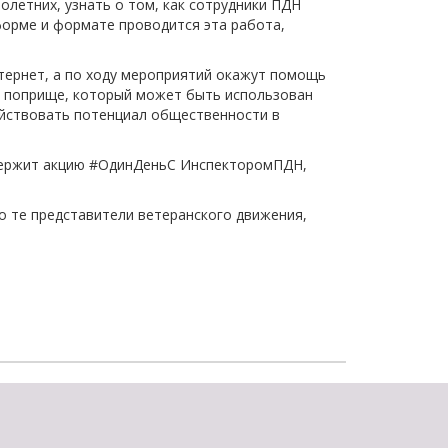
летних, узнать о том, как сотрудники ПДН
щества
Подробнее
орме и формате проводится эта работа,
Подробнее
тернет, а по ходу мероприятий окажут помощь
 поприще, который может быть использован
ействовать потенциал общественности в
держит акцию #ОдинДеньС ИнспекторомПДН,
о те представители ветеранского движения,