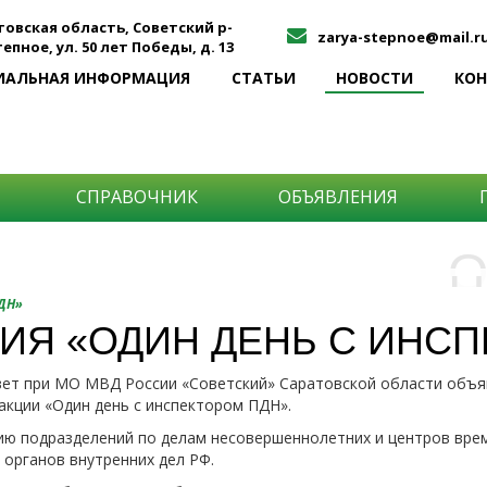
товская область, Советский р-
zarya-stepnoe@mail.r
Степное, ул. 50 лет Победы, д. 13
ИАЛЬНАЯ ИНФОРМАЦИЯ
СТАТЬИ
НОВОСТИ
КО
СПРАВОЧНИК
ОБЪЯВЛЕНИЯ
О
Н
О
ПДН»
и
ИЯ «ОДИН ДЕНЬ С ИНС
Самы
ет при МО МВД России «Советский» Саратовской области объя
Хоти
-про
акции «Один день с инспектором ПДН».
О ча
-соб
него
-спо
ию подразделений по делам несовершеннолетних и центров вре
Прос
органов внутренних дел РФ.
-мир
-ме