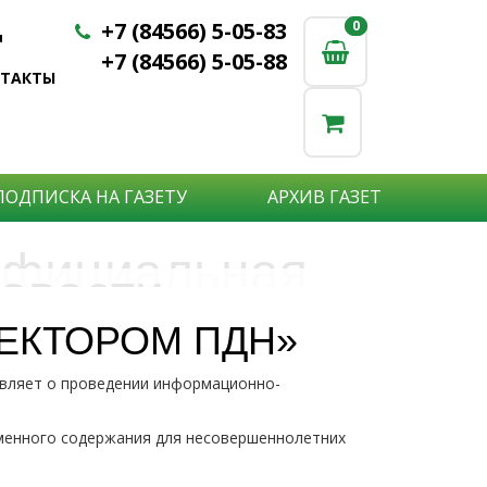
+7 (84566) 5-05-83
0
0
u
+7 (84566) 5-05-88
НТАКТЫ
ПОДПИСКА НА ГАЗЕТУ
АРХИВ ГАЗЕТ
фициальная
овости
бъявления
нформация
ПЕКТОРОМ ПДН»
е актуальные новости:
вляет о проведении информационно-
те что бы о Вас узнали?
исшествия,
стной практике или деятельности
ытия района,
сударственных организаций?
рта,
менного содержания для несовершеннолетних
Подробнее
то закажите объявление.
а науки,
дицины,