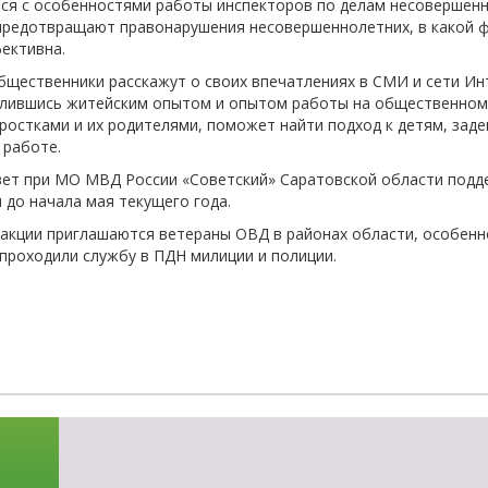
ся с особенностями работы инспекторов по делам несовершенно
-об
предотвращают правонарушения несовершеннолетних, в какой ф
ективна.
бщественники расскажут о своих впечатлениях в СМИ и сети Ин
елившись житейским опытом и опытом работы на общественном
ростками и их родителями, поможет найти подход к детям, зад
 работе.
ет при МО МВД России «Советский» Саратовской области под
 до начала мая текущего года.
 акции приглашаются ветераны ОВД в районах области, особенн
 проходили службу в ПДН милиции и полиции.