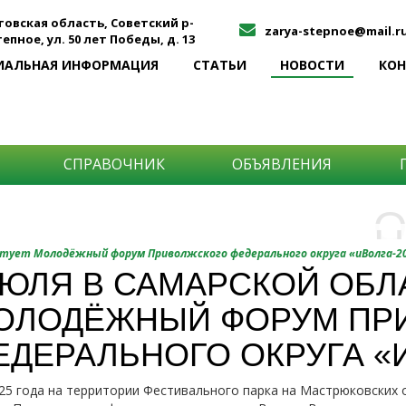
товская область, Советский р-
zarya-stepnoe@mail.r
Степное, ул. 50 лет Победы, д. 13
ИАЛЬНАЯ ИНФОРМАЦИЯ
СТАТЬИ
НОВОСТИ
КО
СПРАВОЧНИК
ОБЪЯВЛЕНИЯ
О
Н
О
ртует Молодёжный форум Приволжского федерального округа «иВолга-2
и
ИЮЛЯ В САМАРСКОЙ ОБЛ
Самы
ОЛОДЁЖНЫЙ ФОРУМ ПР
Хоти
-про
О ча
-соб
ЕДЕРАЛЬНОГО ОКРУГА «И
него
-спо
Прос
-мир
025 года на территории Фестивального парка на Мастрюковских 
-ме