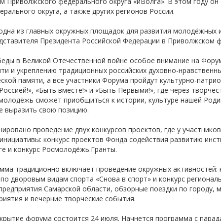
Приволжского федерального округа «иВолга». В этом году он 
-об
рального округа, а также других регионов России.
одна из главных окружных площадок для развития молодёжных 
дставителя Президента Российской Федерации в Приволжском 
беды в Великой Отечественной войне особое внимание на Фору
ти и укреплению традиционных российских духовно-нравственны
ской памяти, а все участники Форума пройдут культурно-патри
Россией!», «Быть вместе!» и «Быть Первыми!», где через творче
молодёжь сможет приобщиться к истории, культуре нашей Род
е выразить свою позицию.
нировано проведение двух конкурсов проектов, где у участнико
инициативы: конкурс проектов Фонда содействия развитию инс
ге и конкурс Росмолодёжь.Гранты.
мма традиционно включает проведение окружных активностей: к
 по дворовым видам спорта «Снова в спорт» и конкурс региона
 предприятия Самарской области, обзорные поездки по городу, м
иятия и вечерние творческие события.
рытие форума состоится 24 июля. Начнется программа с парада