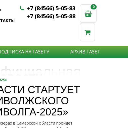
+7 (84566) 5-05-83
0
0
u
+7 (84566) 5-05-88
НТАКТЫ
ПОДПИСКА НА ГАЗЕТУ
АРХИВ ГАЗЕТ
фициальная
овости
бъявления
025»
нформация
АСТИ СТАРТУЕТ
е актуальные новости:
ИВОЛЖСКОГО
те что бы о Вас узнали?
исшествия,
стной практике или деятельности
ытия района,
ВОЛГА-2025»
сударственных организаций?
рта,
Подробнее
то закажите объявление.
а науки,
озёрах в Самарской области пройдёт
дицины,