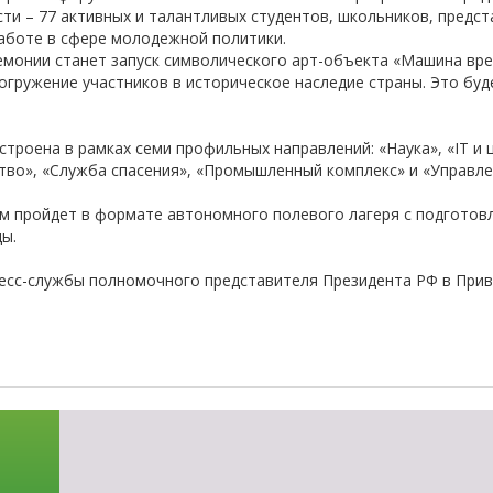
ти – 77 активных и талантливых студентов, школьников, предс
работе в сфере молодежной политики.
емонии станет запуск символического арт-объекта «Машина вре
огружение участников в историческое наследие страны. Это бу
троена в рамках семи профильных направлений: «Наука», «IT и
ство», «Служба спасения», «Промышленный комплекс» и «Управле
м пройдет в формате автономного полевого лагеря с подготов
ы.
есс-службы полномочного представителя Президента РФ в При