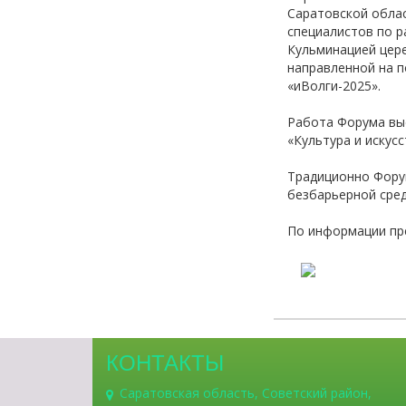
Саратовской облас
специалистов по 
Кульминацией цер
направленной на п
«иВолги-2025».
Работа Форума выс
«Культура и искус
Традиционно Фору
безбарьерной сред
По информации пр
КОНТАКТЫ
Саратовская область, Советский район,