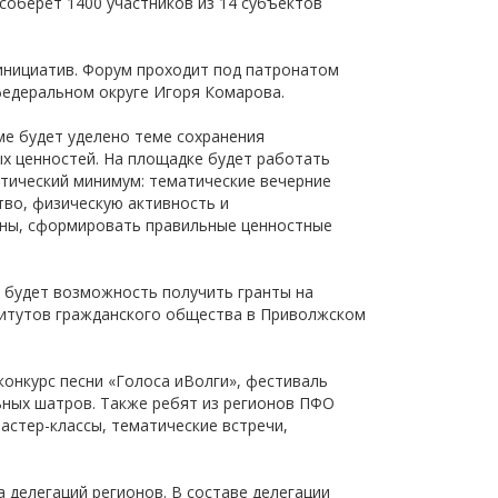
соберёт 1400 участников из 14 субъектов
щества
Подробнее
инициатив. Форум проходит под патронатом
Подробнее
федеральном округе Игоря Комарова.
ме будет уделено теме сохранения
х ценностей. На площадке будет работать
отический минимум: тематические вечерние
ство, физическую активность и
ины, сформировать правильные ценностные
в будет возможность получить гранты на
титутов гражданского общества в Приволжском
онкурс песни «Голоса иВолги», фестиваль
льных шатров. Также ребят из регионов ПФО
астер-классы, тематические встречи,
 делегаций регионов. В составе делегации