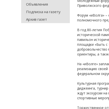
Молодёжный форум 
Объявления
Приволжского феде
Подписка на газету
Форум «иВолга» – 
Архив газет
полномочного пре
В год 80-летия По
исторической памя
павильон историче
площадки «Быть с 
добровольчество 
ориентиры, а такж
На «иВолге» запла
реализацию своей 
федеральном окру
Культурная програ
диджеинга, турнир
ждут экскурсии на
спортивные меропр
Торжественное отк