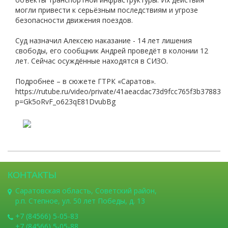
могли привести к серьёзным последствиям и угрозе
безопасности движения поездов.
Суд назначил Алексею наказание - 14 лет лишения
свободы, его сообщник Андрей проведёт в колонии 12
лет. Сейчас осуждённые находятся в СИЗО.
Подробнее – в сюжете ГТРК «Саратов».
https://rutube.ru/video/private/41aeacdac73d9fcc765f3b378839
p=Gk5oRvF_o623qE81DvubBg
КОНТАКТЫ
Саратовская область, Советский район,
р.п. Степное, ул. 50 лет Победы, д. 13
+7 (84566) 5-05-83
+7 (84566) 5-05-88