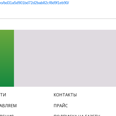
video/bd31a5d901bd72d2bab82cf8d9f1eb90/
-об
СТИ
КОНТАКТЫ
АВЛЯЕМ
ПРАЙС