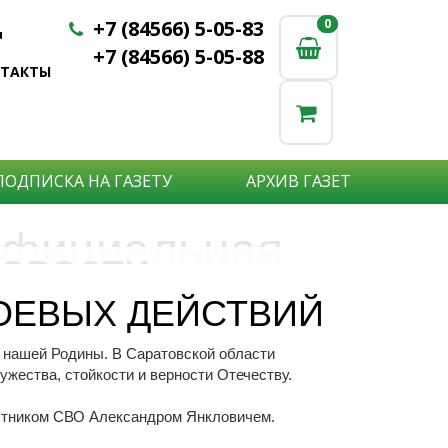
+7 (84566) 5-05-83
0
0
u
+7 (84566) 5-05-88
НТАКТЫ
ПОДПИСКА НА ГАЗЕТУ
АРХИВ ГАЗЕТ
фициальная
овости
бъявления
нформация
БОЕВЫХ ДЕЙСТВИЙ
е актуальные новости:
ы нашей Родины. В Саратовской области
те что бы о Вас узнали?
исшествия,
жества, стойкости и верности Отечеству.
стной практике или деятельности
ытия района,
сударственных организаций?
рта,
Подробнее
частником СВО Александром Янкловичем.
то закажите объявление.
а науки,
дицины,