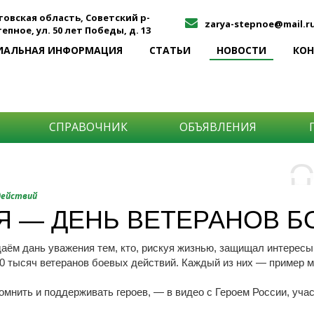
товская область, Советский р-
zarya-stepnoe@mail.r
Степное, ул. 50 лет Победы, д. 13
ИАЛЬНАЯ ИНФОРМАЦИЯ
СТАТЬИ
НОВОСТИ
КО
СПРАВОЧНИК
ОБЪЯВЛЕНИЯ
О
Н
О
действий
и
Я — ДЕНЬ ВЕТЕРАНОВ 
Самы
даём дань уважения тем, кто, рискуя жизнью, защищал интерес
Хоти
-про
0 тысяч ветеранов боевых действий. Каждый из них — пример му
О ча
-соб
него
-спо
помнить и поддерживать героев, — в видео с Героем России, у
Прос
-мир
-ме