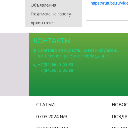
https://rutube.ru/
Объявления
Подписка на газету
Архив газет
КОНТАКТЫ
Саратовская область, Советский район,
р.п. Степное, ул. 50 лет Победы, д. 13
+7 (84566) 5-05-83
+7 (84566) 5-05-88
СТАТЬИ
НОВО
07.03.2024 №9
ПОЗДР